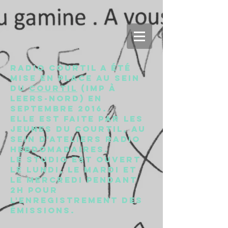
Radio Courtil a été
mise en place au sein
du
Courtil
(IMP à
Leers-Nord) en
septembre 2016.
Elle est faite par les
jeunes du Courtil, au
sein d'ateliers radio
hebdomadaires.
Le studio est ouvert
le lundi, le mardi et
le mercredi pendant
2h pour
l'enregistrement des
émissions.