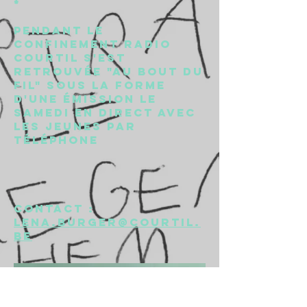
*
PENDANT le
confinement radio
courtil s'est
retrouvée "au bout du
fil" sous la forme
d'une émission le
samedi en direct avec
les jeunes par
téléphone
contact :
lena.burger@courtil.
be