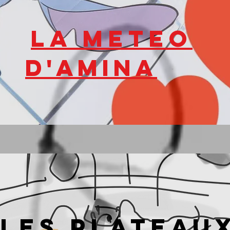
LA METEO
D'AMINA
les plateau