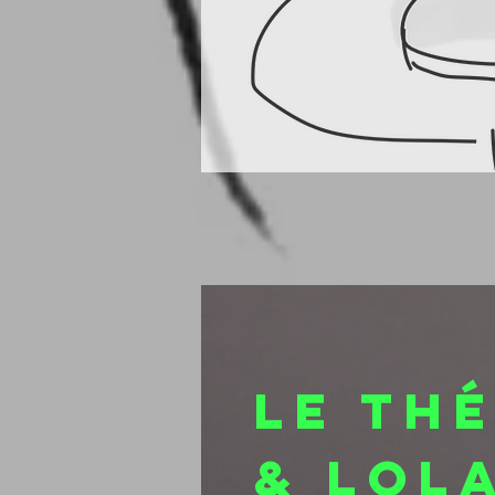
LE TH
& lol