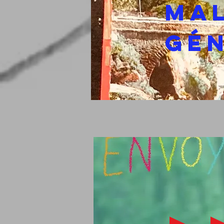
MA
GÉn