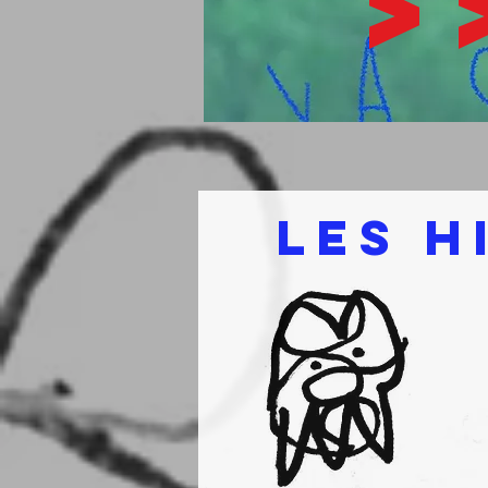
>
LES H