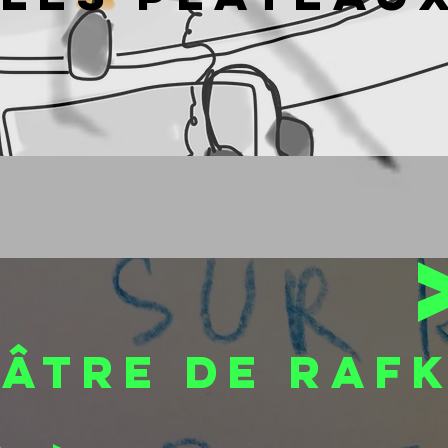
ÉÂTRE de rafk
a