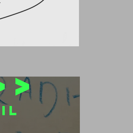
>>
il